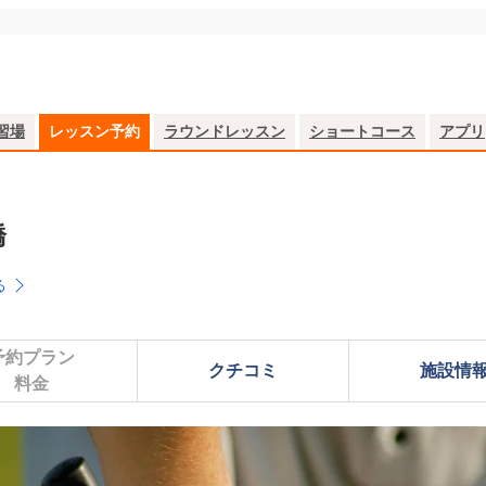
習場
レッスン予約
ラウンドレッスン
ショートコース
アプリ
橋
る
予約プラン

クチコミ
施設情
料金