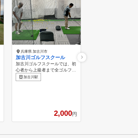
兵庫県 加古川市
兵庫県 加古郡 播磨町
加古川ゴルフスクール
Saki future GoLF
加古川ゴルフスクールでは、初
ースタジオの特徴ー ✓元
心者から上級者まで全ゴルファ
GOLFのトレーナーが
ーのゴルフレベル向上できるプ
自在に活かす指導で、“
加古川駅
播磨町駅
ログラムをご用意しています。
グの正解”を共に探しま
難しい話は一切せず、楽しみな
界一正確なレーダー弾
がらゴルフが上手くなるようコ
“トラックマン”を使っ
ーチ陣が丁寧に指導し、お客様
ンであなたのスイング
のゴルフスキル向上をサポート
理想へと導きます ✓実
2,000
3
します。 また、加古川ゴルフ
スキルも身につくラウ
円
スクールでは、体験レッスンを
スン、定期的なコンペ
随時受け付けています。ゴルフ
ト開催 ✓駅から近くて
に興味がある方、初めて挑戦す
すくい快適な環境。駐
る方、上達したい方など、どな
備​。学校や仕事帰り、