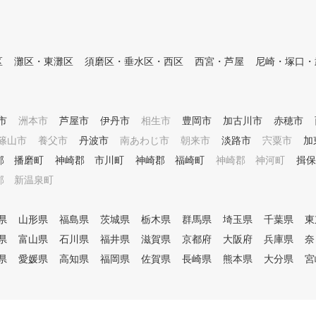
区
灘区・東灘区
須磨区・垂水区・西区
西宮・芦屋
尼崎・塚口・
市
洲本市
芦屋市
伊丹市
相生市
豊岡市
加古川市
赤穂市
篠山市
養父市
丹波市
南あわじ市
朝来市
淡路市
宍粟市
加
郡 播磨町
神崎郡 市川町
神崎郡 福崎町
神崎郡 神河町
揖保
郡 新温泉町
県
山形県
福島県
茨城県
栃木県
群馬県
埼玉県
千葉県
東
県
富山県
石川県
福井県
滋賀県
京都府
大阪府
兵庫県
奈
県
愛媛県
高知県
福岡県
佐賀県
長崎県
熊本県
大分県
宮