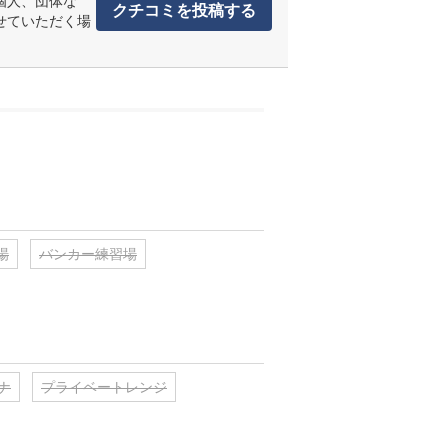
個人、団体な
クチコミを投稿する
せていただく場
場
バンカー練習場
ナ
プライベートレンジ