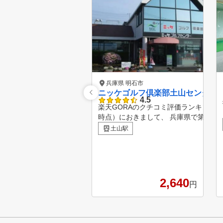
兵庫県 明石市
ニッケゴルフ倶楽部土山センター
4.5
楽天GORAのクチコミ評価ランキング（※
時点）におきまして、 兵庫県で第10
ました！ ランキングページ：https://gora.golf.rakuten.co.jp/
土山駅
doc/special/lesson/kuchikomi-ranking/hyogo/
をご用意します。 レッスン時間は、70
定員7名) どのインストラクターを受講
るのでご安心して受講できます！
2,640
円