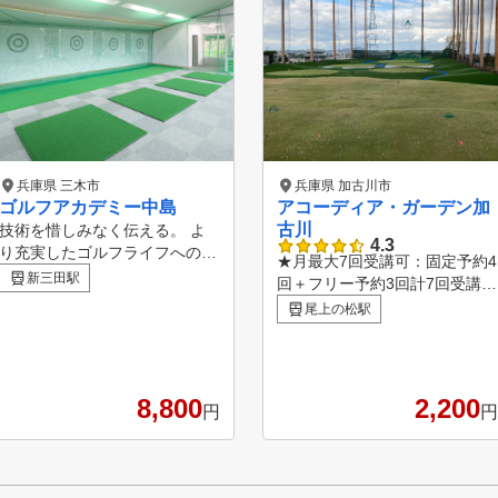
兵庫県 三木市
兵庫県 加古川市
ゴルフアカデミー中島
アコーディア・ガーデン加
古川
技術を惜しみなく伝える。 よ
2024年11月22日
4.3
り充実したゴルフライフへのお
位にランクインいたし
★月最大7回受講可：固定予約4
手伝い。 さらなるレベルアッ
新三田駅
回＋フリー予約3回計7回受講し
プへのサポート。 花屋敷ゴル
 個別にカルテ
ていただけます。★手ぶらで受
尾上の松駅
フ倶楽部よかわコース内にある
分(グループレッスン
講可：無料レンタルクラブ・シ
アカデミーです。 基礎はもち
しても、カルテがあ
ューズがあります★少人数制：
ろん天然芝からのより実践的な
1クラス少人数、1レッスン60
アプローチレッスンやよかわコ
分です。★コースレッスンの充
8,800
2,200
ースでのラウンドレッスンもお
円
円
実：より実践的スキルが身に付
こなっています。 ５０分～/９
きます。★毎日開校：多忙なビ
０分～/３時間/６時間、マンツ
ジネスパーソンも通いやすいで
ーマンレッスンもございます。
す。
お気軽にお問合せください。