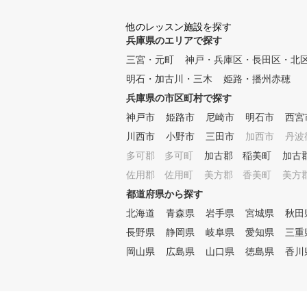
他のレッスン施設を探す
兵庫県のエリアで探す
三宮・元町
神戸・兵庫区・長田区・北
明石・加古川・三木
姫路・播州赤穂
兵庫県の市区町村で探す
神戸市
姫路市
尼崎市
明石市
西宮
川西市
小野市
三田市
加西市
丹波
多可郡 多可町
加古郡 稲美町
加古
佐用郡 佐用町
美方郡 香美町
美方
都道府県から探す
北海道
青森県
岩手県
宮城県
秋田
長野県
静岡県
岐阜県
愛知県
三重
岡山県
広島県
山口県
徳島県
香川