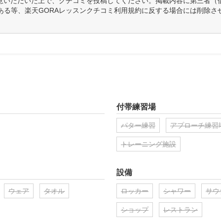
意いただいた上で、クチコミを投稿してください。掲載内容に第三者（
ある等、楽天GORAレッスンクチコミ利用規約に反する場合には削除さ
付帯練習場
パター練習
アプローチ練習
トレーニング施設
設備
ウェア
タオル
ロッカー
シャワー
サウ
ショップ
レストラン