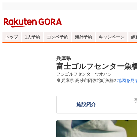
トップ
1人予約
コンペ予約
海外予約
キャンペーン
練
兵庫県
富士ゴルフセンター魚
フジゴルフセンターウオハシ
兵庫県 高砂市阿弥陀町魚橋2
地図を見
施設紹介