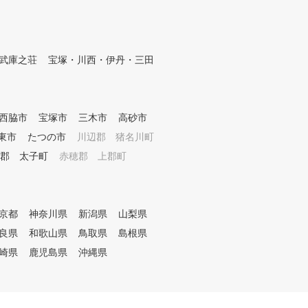
たでも気軽にご参加いただけま
にも通える
す。 楽しく効果的なレッスン
を体験してみませんか？
武庫之荘
宝塚・川西・伊丹・三田
西脇市
宝塚市
三木市
高砂市
東市
たつの市
川辺郡 猪名川町
郡 太子町
赤穂郡 上郡町
京都
神奈川県
新潟県
山梨県
良県
和歌山県
鳥取県
島根県
崎県
鹿児島県
沖縄県