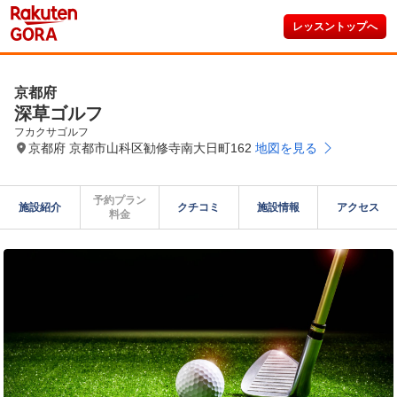
レッスントップへ
京都府
深草ゴルフ
フカクサゴルフ
京都府 京都市山科区勧修寺南大日町162
地図を見る
予約プラン

施設紹介
クチコミ
施設情報
アクセス
料金