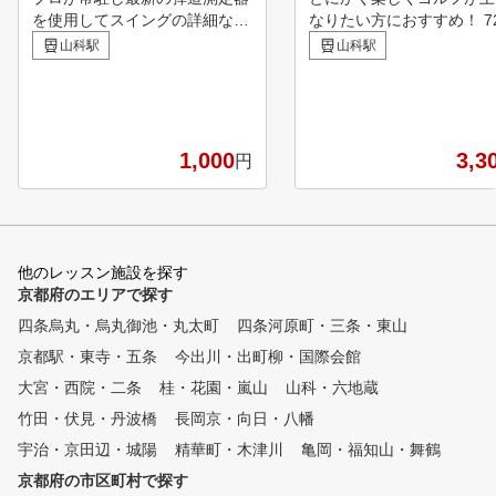
を使用してスイングの詳細な解
なりたい方におすすめ！ 72ゴ
析を行い、 お客様のゴルフス
ルフクラブ ゴルフレッス
山科駅
山科駅
タイルに合わせた指導とアドバ
特徴 1.会員様は全店舗ご
イスを提供します。 初心者か
能。 平日は職場、休日は
ら上級者まで、それぞれのレベ
宅の近くと店舗の交互利用
ルに合わせた指導で確実なスキ
能です！ 2.ティーチングプロに
ルアップをお約束します。 室
よるきめ細やかなレッスン
1,000
3,3
円
内の快適な環境であなたのゴル
ロによるきめ細やかなレッ
フスキルを次のレベルへと引き
と個人カルテであなたのレ
上げましょう！
に合わせた的確な指導を行
す。年齢や性別、初心者、
ランにかかわらず、効果的
他のレッスン施設を探す
ッスンが受けられます。 3.ゴル
京都府のエリアで探す
フグラブ、ゴルフシューズ
四条烏丸・烏丸御池・丸太町
四条河原町・三条・東山
レンタル ゴルフクラブ、
フシューズ、グローブを無
京都駅・東寺・五条
今出川・出町柳・国際会館
お貸ししますので、いつで
大宮・西院・二条
桂・花園・嵐山
山科・六地蔵
軽にレッスンに来ていただ
竹田・伏見・丹波橋
長岡京・向日・八幡
す。 4.バンカーショットなど多
彩な練習が可能 バンカー
宇治・京田辺・城陽
精華町・木津川
亀岡・福知山・舞鶴
ットやロングパットなど、
京都府の市区町村で探す
が充実してるので多彩な練