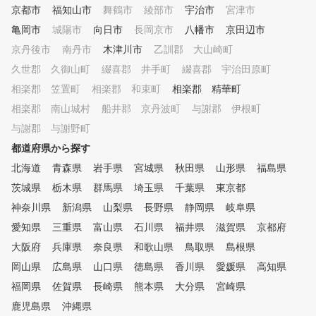
可能です。ビデオスイング
京都市
福知山市
舞鶴市
綾部市
宇治市
宮津市
機によるフォームの解析も
亀岡市
城陽市
向日市
長岡京市
八幡市
京田辺市
ております。 5.女性でも安心 7
京丹後市
南丹市
木津川市
乙訓郡 大山崎町
2ゴルフクラブは半数以上
性の会員様なので、女性の
久世郡 久御山町
綴喜郡 井手町
綴喜郡 宇治田原町
も安心してゴルフレッスン
相楽郡 笠置町
相楽郡 和束町
相楽郡 精華町
けていただけます。シャワ
ーム、ロッカー完備。 6.京都市
相楽郡 南山城村
船井郡 京丹波町
与謝郡 伊根町
内・街半平日は夜10時ま
与謝郡 与謝野町
72ゴルフクラブは京都市
都道府県から探す
カ、河原町今出川にありま
平日は夜10時まで（京都
北海道
青森県
岩手県
宮城県
秋田県
山形県
福島県
曜日のみ夜9時まで）営業
茨城県
栃木県
群馬県
埼玉県
千葉県
東京都
おりますので、お勤め帰り
レッスンに来ていただけま
神奈川県
新潟県
山梨県
長野県
静岡県
岐阜県
愛知県
三重県
富山県
石川県
福井県
滋賀県
京都府
大阪府
兵庫県
奈良県
和歌山県
鳥取県
島根県
岡山県
広島県
山口県
徳島県
香川県
愛媛県
高知県
福岡県
佐賀県
長崎県
熊本県
大分県
宮崎県
鹿児島県
沖縄県