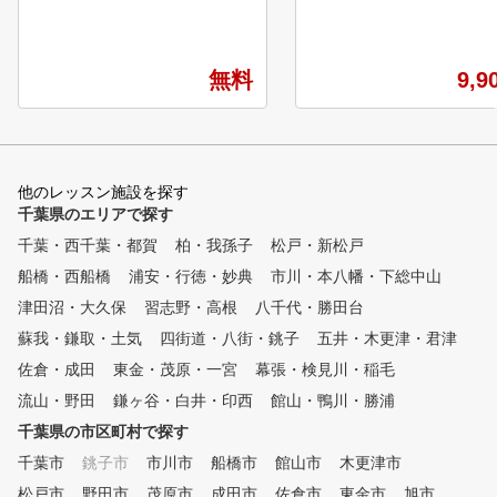
プローチ、バンカーなどス
実践的レッスン】 ショートコ
アップには欠かせない練習
ースやアプローチゾーンを使用
人ひとりに合わせて丁寧に
した 実践に取り入れやすいレ
スンを行っています。
ッスンを致します。 初心者は
無料
9,9
もちろん、シングルプレイヤー
にもおすすめのレッスンです。
◆やまもとゴルフスクール◆
【積み重ねがゴルフを上達させ
る】 定額通い放題なので、隙
他のレッスン施設を探す
間時間に気軽にご利用いただけ
千葉県のエリアで探す
ます。 目標に合わせてのスイ
千葉・西千葉・都賀
柏・我孫子
松戸・新松戸
ング作りに最適なレッスンを行
います。 パターシミュレーシ
船橋・西船橋
浦安・行徳・妙典
市川・本八幡・下総中山
ョンやスイング作りに最適な練
津田沼・大久保
習志野・高根
八千代・勝田台
習器具も取り揃えています。
蘇我・鎌取・土気
未経験者からシングルプレーヤ
四街道・八街・銚子
五井・木更津・君津
ーまで全員上達を目指せるゴル
佐倉・成田
東金・茂原・一宮
幕張・検見川・稲毛
フスクールです。
流山・野田
鎌ヶ谷・白井・印西
館山・鴨川・勝浦
千葉県の市区町村で探す
千葉市
銚子市
市川市
船橋市
館山市
木更津市
松戸市
野田市
茂原市
成田市
佐倉市
東金市
旭市