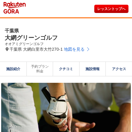
レッスントップへ
千葉県
大網グリーンゴルフ
オオアミグリーンゴルフ
千葉県 大網白里市大竹270-1
地図を見る
予約プラン

施設紹介
クチコミ
施設情報
アクセス
料金