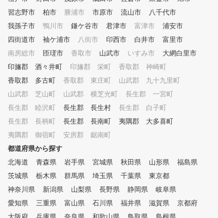
習志野市
柏市
勝浦市
市原市
流山市
八千代市
我孫子市
鴨川市
鎌ケ谷市
君津市
富津市
浦安市
四街道市
袖ケ浦市
八街市
印西市
白井市
富里市
南房総市
匝瑳市
香取市
山武市
いすみ市
大網白里市
印旛郡 酒々井町
印旛郡 栄町
香取郡 神崎町
香取郡 多古町
香取郡 東庄町
山武郡 九十九里町
山武郡 芝山町
山武郡 横芝光町
長生郡 一宮町
長生郡 睦沢町
長生郡 長生村
長生郡 白子町
長生郡 長柄町
長生郡 長南町
夷隅郡 大多喜町
夷隅郡 御宿町
安房郡 鋸南町
都道府県から探す
北海道
青森県
岩手県
宮城県
秋田県
山形県
福島県
茨城県
栃木県
群馬県
埼玉県
千葉県
東京都
神奈川県
新潟県
山梨県
長野県
静岡県
岐阜県
愛知県
三重県
富山県
石川県
福井県
滋賀県
京都府
大阪府
兵庫県
奈良県
和歌山県
鳥取県
島根県