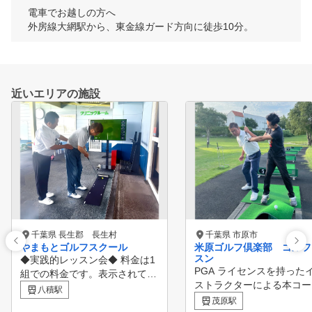
電車でお越しの方へ

外房線大網駅から、東金線ガード方向に徒歩10分。
近いエリアの施設
千葉県 長生郡 長生村
千葉県 市原市
やまもとゴルフスクール
米原ゴルフ倶楽部 ゴルフ
スン
◆実践的レッスン会◆ 料金は1
PGA ライセンスを持った
組での料金です。表示されてる
ストラクターによる本コー
金額÷人数が1名様の料金となり
八積駅
のレッスンです。 芝から
ます。 【スコアの壁を破れる
茂原駅