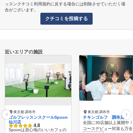
ッスンクチコミ利用規約に反する場合には削除させていただく場
合がございます。
クチコミを投稿する
近いエリアの施設
東京都 調布市
東京都 調布市
ゴルフレッスンスクールSpoon
チキンゴルフ 調布店
仙川店
全国に30店舗以上展開中！
4.8
コースデビュー対策も万全
Spoonは居心地のいいカフェの