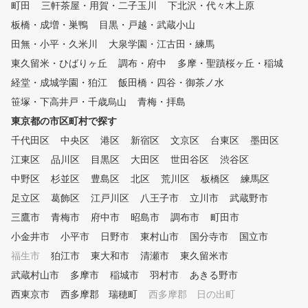
町田
三軒茶屋・用賀・二子玉川
下北沢・代々木上原
ュレーションマシンで、実
板橋・成増・巣鴨
目黒・戸越・武蔵小山
コースをまわるのに近い感
練習できるから、コースデ
田無・小平・久米川
大泉学園・江古田・練馬
ー対策も万全です。 周り
東久留米・ひばりヶ丘
調布・府中
多摩・聖蹟桜ヶ丘・稲城
にせず自分のゴルフに集中
る環境で上達できます。 パー
経堂・成城学園・狛江
飯田橋・四谷・御茶ノ水
ソナルレッスンで、フォー
笹塚・下高井戸・千歳烏山
青梅・拝島
しっかりチェックしながら
東京都の市区町村で探す
させて頂きます。 課題や
み解決に向けて、無理なく
千代田区
中央区
港区
新宿区
文京区
台東区
墨田区
三脚で歩めるような指導を
江東区
品川区
目黒区
大田区
世田谷区
渋谷区
けています。 道具やウェアの
無料貸し出しも行っていま
中野区
杉並区
豊島区
北区
荒川区
板橋区
練馬区
で、休日だけでなくお仕事
足立区
葛飾区
江戸川区
八王子市
立川市
武蔵野市
にも安心して通うことがで
三鷹市
青梅市
府中市
昭島市
調布市
町田市
す。 コースデビューしなくて
も、チキンゴルフをあなた
小金井市
小平市
日野市
東村山市
国分寺市
国立市
のゴルフラウンジにして頂
福生市
狛江市
東大和市
清瀬市
東久留米市
と嬉しいです！
武蔵村山市
多摩市
稲城市
羽村市
あきる野市
西東京市
西多摩郡 瑞穂町
西多摩郡 日の出町