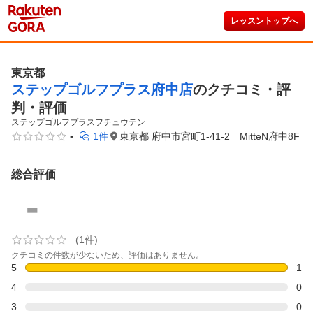
レッスントップへ
東京都
ステップゴルフプラス府中店
のクチコミ・評
判・評価
ステップゴルフプラスフチュウテン
-
1件
東京都 府中市宮町1-41-2 MitteN府中8F
総合評価
-
(1件)
クチコミの件数が少ないため、評価はありません。
5
1
4
0
3
0