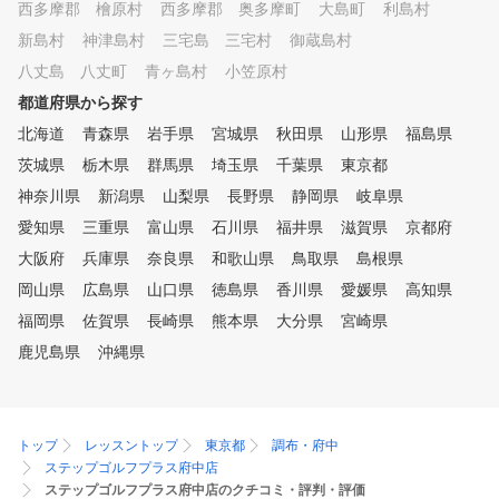
西多摩郡 檜原村
西多摩郡 奥多摩町
大島町
利島村
新島村
神津島村
三宅島 三宅村
御蔵島村
八丈島 八丈町
青ヶ島村
小笠原村
都道府県から探す
北海道
青森県
岩手県
宮城県
秋田県
山形県
福島県
茨城県
栃木県
群馬県
埼玉県
千葉県
東京都
神奈川県
新潟県
山梨県
長野県
静岡県
岐阜県
愛知県
三重県
富山県
石川県
福井県
滋賀県
京都府
大阪府
兵庫県
奈良県
和歌山県
鳥取県
島根県
岡山県
広島県
山口県
徳島県
香川県
愛媛県
高知県
福岡県
佐賀県
長崎県
熊本県
大分県
宮崎県
鹿児島県
沖縄県
トップ
レッスントップ
東京都
調布・府中
ステップゴルフプラス府中店
ステップゴルフプラス府中店のクチコミ・評判・評価