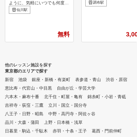
新のシミュレーションマシ
ように、気軽にいつでも何度で
調布駅
チキンゴルフにお通い頂い
も通える新しい雰囲気のゴルフ
仙川駅
る会員様の約半数は、クラ
レッスンスクールです。月会費
握ったことのない！といっ
のみで通い放題なので、スケジ
心者の状態でご来店くださ
ュールやライフスタイルに合わ
おります。 お客様の目標
せて何回でも予約OK。多数在
無料
3,0
悩みに合わせてクラブの握
籍する男女のレッスンプロたち
から正しいフォーム、コー
が、あなたの個性に本気で寄り
ビューに必要なラウンドマ
添い最適で最新のレッスンを導
まで ご希望の内容でレッ
き出します。仲間作りや腕試し
を行い、楽しくゴルフを続
にぴったりのイベントも毎月開
他のレッスン施設を探す
れるサポートをさせていた
催中
東京都のエリアで探す
ます！ ゴルフ始めたての時こ
新宿
池袋
銀座・新橋・有楽町
表参道・青山
渋谷・原宿
そ、ゴルフスクールで正し
ォームやマナーを学び、効
恵比寿・代官山・中目黒
自由が丘・学芸大学
く楽しく上達していきまし
六本木・麻布十番
北千住・町屋・亀有
錦糸町・小岩・青砥
！ もちろん経験者の方も、100
吉祥寺・荻窪・三鷹
立川・国立・国分寺
切りや苦手な部分のサポー
行い ゴルフ仲間を わっ！
八王子・日野・昭島
中野・高円寺・阿佐ヶ谷
かせる成果を出せるようお
品川・大森・蒲田
上野・日本橋・浅草
いさせていただきます！ イン
ドアゴルフで天候を気にせ
日暮里・駒込・千駄木
赤羽・十条・王子
葛西・門前仲町
いつでも練習でき 最新の