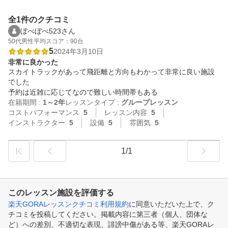
全1件のクチコミ
ぼべぼべ523さん
50代
男性
平均スコア：90台
5
2024年3月10日
非常に良かった
スカイトラックがあって飛距離と方向もわかって非常に良い施設
でした

予約は近雑に応じてなので難しい時間帯もある
在籍期間 :
1～2年
レッスンタイプ :
グループレッスン
コストパフォーマンス
5
レッスン内容
5
インストラクター
5
設備
5
雰囲気
5
1/1
このレッスン施設を評価する
楽天GORAレッスンクチコミ利用規約
に同意いただいた上で、ク
チコミを投稿してください。掲載内容に第三者（個人、団体な
ど）への差別、不適切な表現、誹謗中傷がある等、楽天GORAレ