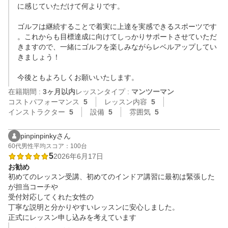
に感じていただけて何よりです。

ゴルフは継続することで着実に上達を実感できるスポーツです
。これからも目標達成に向けてしっかりサポートさせていただ
きますので、一緒にゴルフを楽しみながらレベルアップしてい
きましょう！

在籍期間 :
3ヶ月以内
レッスンタイプ :
マンツーマン
コストパフォーマンス
5
レッスン内容
5
インストラクター
5
設備
5
雰囲気
5
pinpinpinkyさん
60代
男性
平均スコア：100台
5
2026年6月17日
お勧め
初めてのレッスン受講、初めてのインドア講習に最初は緊張した
が担当コーチや

受付対応してくれた女性の

丁寧な説明と分かりやすいレッスンに安心しました。

正式にレッスン申し込みを考えています