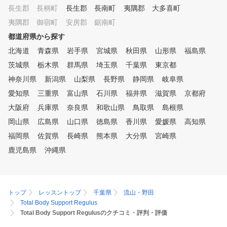
長生郡 長柄町
長生郡 長南町
夷隅郡 大多喜町
夷隅郡 御宿町
安房郡 鋸南町
都道府県から探す
北海道
青森県
岩手県
宮城県
秋田県
山形県
福島県
茨城県
栃木県
群馬県
埼玉県
千葉県
東京都
神奈川県
新潟県
山梨県
長野県
静岡県
岐阜県
愛知県
三重県
富山県
石川県
福井県
滋賀県
京都府
大阪府
兵庫県
奈良県
和歌山県
鳥取県
島根県
岡山県
広島県
山口県
徳島県
香川県
愛媛県
高知県
福岡県
佐賀県
長崎県
熊本県
大分県
宮崎県
鹿児島県
沖縄県
トップ
レッスントップ
千葉県
流山・野田
Total Body Support Regulus
Total Body Support Regulusのクチコミ・評判・評価