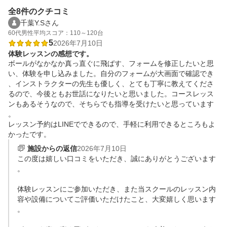
全8件のクチコミ
千葉Y.Sさん
60代
男性
平均スコア：110～120台
5
2026年7月10日
体験レッスンの感想です。
ボールがなかなか真っ直ぐに飛ばす、フォームを修正したいと思
い、体験を申し込みました。自分のフォームが大画面で確認でき
、インストラクターの先生も優しく、とても丁寧に教えてくださ
るので、今後ともお世話になりたいと思いました。コースレッス
ンもあるそうなので、そちらでも指導を受けたいと思っています
。

レッスン予約はLINEでできるので、手軽に利用できるところもよ
かったです。
施設からの返信
2026年7月10日
この度は嬉しい口コミをいただき、誠にありがとうございます
。

体験レッスンにご参加いただき、また当スクールのレッスン内
容や設備についてご評価いただけたこと、大変嬉しく思います
。
