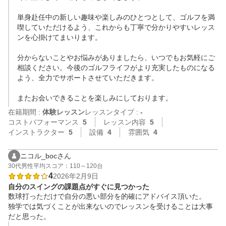
単身赴任中の新しい趣味や楽しみのひとつとして、ゴルフを満
喫していただけるよう、これからも丁寧で分かりやすいレッス
ンを心掛けてまいります。

分からないことやお悩みがありましたら、いつでもお気軽にご
相談ください。今後のゴルフライフがより充実したものになる
よう、全力でサポートさせていただきます。

在籍期間 :
体験レッスン
レッスンタイプ :
-
コストパフォーマンス
5
レッスン内容
5
インストラクター
5
設備
4
雰囲気
4
ニコル_bocさん
30代
男性
平均スコア：110～120台
4
2026年2月9日
自分のスイングの課題点がすぐに見つかった
数球打っただけで自分の悪い部分を的確にアドバイス頂いた。

独学では気づくことが出来ないのでレッスンを受けることは大事
だと思った。