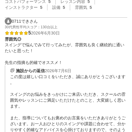
コストパフォーマンス
5
レッスン内容
5
インストラクター
5
設備
5
雰囲気
5
0711できさん
30代
男性
平均スコア：130台以上
5
2026年6月30日
雰囲気◎
スイングで悩んでみて行ってみたが、雰囲気も良く継続的に通い
たいと思った！

先生の指摘も的確でオススメ！
施設からの返信
2026年7月6日
この度は嬉しい口コミをいただき、誠にありがとうございます
。

スイングのお悩みをきっかけにご来店いただき、スクールの雰
囲気やレッスンにご満足いただけたとのこと、大変嬉しく思い
ます。

また、指導についてもお褒めのお言葉をいただきありがとうご
ざいます。お一人おひとりのスイングや課題に合わせて、分か
りやすく的確なアドバイスを心掛けておりますので、そのよう