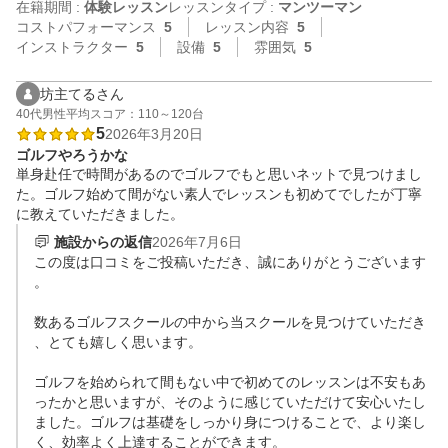
在籍期間 :
体験レッスン
レッスンタイプ :
マンツーマン
コストパフォーマンス
5
レッスン内容
5
インストラクター
5
設備
5
雰囲気
5
坊主てるさん
40代
男性
平均スコア：110～120台
5
2026年3月20日
ゴルフやろうかな
単身赴任で時間があるのでゴルフでもと思いネットで見つけまし
た。ゴルフ始めて間がない素人でレッスンも初めてでしたが丁寧
施設からの返信
2026年7月6日
この度は口コミをご投稿いただき、誠にありがとうございます
。

数あるゴルフスクールの中から当スクールを見つけていただき
、とても嬉しく思います。

ゴルフを始められて間もない中で初めてのレッスンは不安もあ
ったかと思いますが、そのように感じていただけて安心いたし
ました。ゴルフは基礎をしっかり身につけることで、より楽し
く、効率よく上達することができます。
