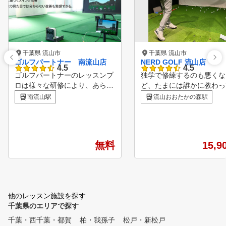
千葉県 流山市
千葉県 流山市
ゴルフパートナー 南流山店
NERD GOLF 流山店
4.5
4.5
ゴルフパートナーのレッスンプ
独学で修練するのも悪くな
ロは様々な研修により、あらゆ
ど、たまには誰かに教わっ
る方面から生徒様の上達をサポ
たい・・そんな時はNERD 
南流山駅
流山おおたかの森駅
ートしています！ ビギナーか
Fのレッスンプロ/及びアド
らベテランまで、全てのゴルフ
ザーにお気軽にお声がけく
ァーを支える独自のメソッド ■
い。初心からシングルを目
POINT１ 診断・カルテ作成
方まで幅広いニーズにお答
無料
15,9
弾道測定器・シミュレーターを
きるレッスンプロ達がお客
用いて、現状把握を行う事で、
上達をサポートさせていた
あなたに必要な練習方法を導き
ます。
出します。 ■POINT２ スイン
グレッスン 弊社のレッスンプ
他のレッスン施設を探す
ロは最新のスイング理論を元に
千葉県のエリアで探す
、お客様のスイングに合った最
適のスイング理論をご提案する
千葉・西千葉・都賀
柏・我孫子
松戸・新松戸