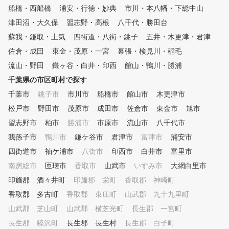
ことで上達をサポートします。
船橋・西船橋
浦安・行徳・妙典
市川・本八幡・下総中山
■POINT３ クラブフィッティ
ング 現在のクラブが合ってい
津田沼・大久保
習志野・高根
八千代・勝田台
るか、レッスンプロがチェック
蘇我・鎌取・土気
四街道・八街・銚子
五井・木更津・君津
いたします。また、次のステッ
佐倉・成田
東金・茂原・一宮
幕張・検見川・稲毛
プに向けて使うべきクラブも合
わせてご提案いたします。 ■P
流山・野田
鎌ヶ谷・白井・印西
館山・鴨川・勝浦
OINT４ 筋力・柔軟性 ゴルフ
千葉県の市区町村で探す
に必要な筋力は他のスポーツと
異なって限られています。ご自
千葉市
銚子市
市川市
船橋市
館山市
木更津市
宅でも簡単にできるトレーニン
松戸市
野田市
茂原市
成田市
佐倉市
東金市
旭市
グメニューも合わせて提案しま
習志野市
柏市
勝浦市
市原市
流山市
八千代市
す。 ■POINT５ コースマネジ
メント ほとんどのゴルファー
我孫子市
鴨川市
鎌ケ谷市
君津市
富津市
浦安市
がこの部分でスコアをロスして
四街道市
袖ケ浦市
八街市
印西市
白井市
富里市
います。スコアアップに重要な
コースマネジメントやメンタル
南房総市
匝瑳市
香取市
山武市
いすみ市
大網白里市
トレーニング含めてレッスンい
印旛郡 酒々井町
印旛郡 栄町
香取郡 神崎町
たします。
香取郡 多古町
香取郡 東庄町
山武郡 九十九里町
山武郡 芝山町
山武郡 横芝光町
長生郡 一宮町
長生郡 睦沢町
長生郡 長生村
長生郡 白子町