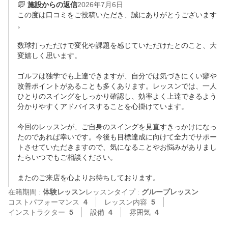
施設からの返信
2026年7月6日
この度は口コミをご投稿いただき、誠にありがとうございます
。

数球打っただけで変化や課題を感じていただけたとのこと、大
変嬉しく思います。

ゴルフは独学でも上達できますが、自分では気づきにくい癖や
改善ポイントがあることも多くあります。レッスンでは、一人
ひとりのスイングをしっかり確認し、効率よく上達できるよう
分かりやすくアドバイスすることを心掛けています。

今回のレッスンが、ご自身のスイングを見直すきっかけになっ
たのであれば幸いです。今後も目標達成に向けて全力でサポー
トさせていただきますので、気になることやお悩みがありまし
たらいつでもご相談ください。

在籍期間 :
体験レッスン
レッスンタイプ :
グループレッスン
コストパフォーマンス
4
レッスン内容
5
インストラクター
5
設備
4
雰囲気
4