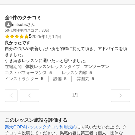
全1件のクチコミ
mitsubsさん
50代
男性
平均スコア：80台
5
2025年1月12日
良かったです
自分の悩みや改善したい所を的確に捉えて頂き、アドバイスを頂
きました。

引き続きレッスンに通いたいと思いました。
在籍期間 :
体験レッスン
レッスンタイプ :
マンツーマン
コストパフォーマンス
5
レッスン内容
5
インストラクター
5
設備
5
雰囲気
5
1/1
このレッスン施設を評価する
楽天GORAレッスンクチコミ利用規約
に同意いただいた上で、ク
チコミを投稿してください。掲載内容に第三者（個人、団体な