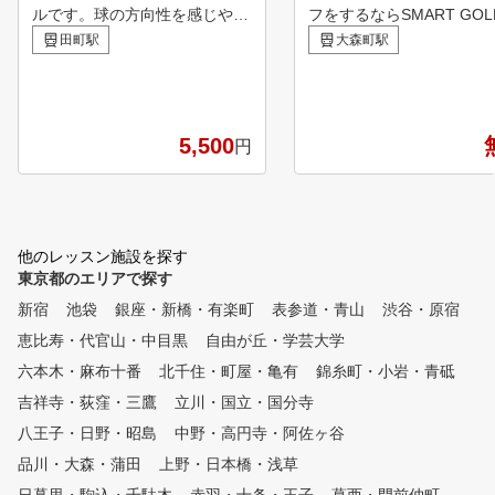
ルです。球の方向性を感じやす
フをするならSMART GOL
く、都内にいながらゴルフ本来
！ 大森町駅前店は2ルーム
田町駅
大森町駅
の開放感を感じていただけます
間で集中してゴルフ練習を
。 当スクールの中でも最大の
いただけます。 60分間のパー
打席数を持つ田町校はゆったり
ソナルレッスンも行ってい
とした中で、気軽に本格的なゴ
で日々のお悩み解決やスキ
5,500
円
ルフレッスンを受けることが出
ップをしていただける環境
来ます。 オフィス街でもあり
用意しています。
ながら、多くの学生が行き交う
田町は年齢層も幅広く、初心者
の方から経験者まで一人一人に
他のレッスン施設を探す
合ったレッスンを心がけていま
東京都のエリアで探す
す。 少人数制レッスンを大切
にしており、お悩み等は気軽に
新宿
池袋
銀座・新橋・有楽町
表参道・青山
渋谷・原宿
ご相談ください。 レッスンだ
恵比寿・代官山・中目黒
自由が丘・学芸大学
けでなく、営業時間内は打ち放
題のご利用も可能です。
六本木・麻布十番
北千住・町屋・亀有
錦糸町・小岩・青砥
吉祥寺・荻窪・三鷹
立川・国立・国分寺
八王子・日野・昭島
中野・高円寺・阿佐ヶ谷
品川・大森・蒲田
上野・日本橋・浅草