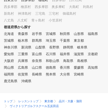
西東京市
西多摩郡 瑞穂町
西多摩郡 日の出町
西多摩郡 檜原村
西多摩郡 奥多摩町
大島町
利島村
新島村
神津島村
三宅島 三宅村
御蔵島村
八丈島 八丈町
青ヶ島村
小笠原村
都道府県から探す
北海道
青森県
岩手県
宮城県
秋田県
山形県
福島県
茨城県
栃木県
群馬県
埼玉県
千葉県
東京都
神奈川県
新潟県
山梨県
長野県
静岡県
岐阜県
愛知県
三重県
富山県
石川県
福井県
滋賀県
京都府
大阪府
兵庫県
奈良県
和歌山県
鳥取県
島根県
岡山県
広島県
山口県
徳島県
香川県
愛媛県
高知県
福岡県
佐賀県
長崎県
熊本県
大分県
宮崎県
鹿児島県
沖縄県
トップ
レッスントップ
東京都
品川・大森・蒲田
ヴィクトリアゴルフスクール五反田店