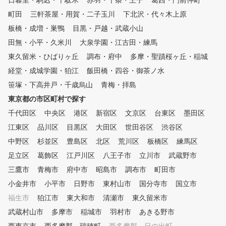
日暮里・駒込・千駄木
赤羽・十条・王子
葛西・門前仲町
町田
三軒茶屋・用賀・二子玉川
下北沢・代々木上原
板橋・成増・巣鴨
目黒・戸越・武蔵小山
田無・小平・久米川
大泉学園・江古田・練馬
東久留米・ひばりヶ丘
調布・府中
多摩・聖蹟桜ヶ丘・稲城
経堂・成城学園・狛江
飯田橋・四谷・御茶ノ水
笹塚・下高井戸・千歳烏山
青梅・拝島
東京都の市区町村で探す
千代田区
中央区
港区
新宿区
文京区
台東区
墨田区
江東区
品川区
目黒区
大田区
世田谷区
渋谷区
中野区
杉並区
豊島区
北区
荒川区
板橋区
練馬区
足立区
葛飾区
江戸川区
八王子市
立川市
武蔵野市
三鷹市
青梅市
府中市
昭島市
調布市
町田市
小金井市
小平市
日野市
東村山市
国分寺市
国立市
福生市
狛江市
東大和市
清瀬市
東久留米市
武蔵村山市
多摩市
稲城市
羽村市
あきる野市