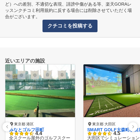
ど）への差別、不適切な表現、誹謗中傷がある等、楽天GORAレ
ッスンクチコミ利用規約に反する場合には削除させていただく場
合がございます。
クチコミを投稿する
近いエリアの施設
東京都 港区
東京都 大田区
みなとゴルフ田町
SMART GOLF大森町駅前
4.4
4.5
全スクール屋外のゴルフスクー
大田区でシミュレーション