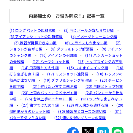
内藤雄士の「お悩み解決！」記事一覧
(1) ロングパットの距離感編
-
(2) 芯にボールが当たらない編
-
(3) アイアンショットの距離感編
-
(4) イメージトレーニング編
-
(5) 練習が発揮できない編
-
(6) スライスしか出ない編
-
(7)
ショットが曲がる編
-
(8) ダフリ＆トップ解消編
-
(9) アイアン
のシャンク編
-
(10) アイアンの不調編
-
(11) バンカーショット
の失敗編
-
(12) ハーフショット編
-
(13) トップスイングの不調
編
-
(14) 飛距離と方向性編
-
(15) リキまずスイング編
-
(16)
打ち急ぎを直す編
-
(17) ミスショット連発編
-
(18) レッスンの
効果が出ない編
-
(19) ダフリ＆シャンク解消編
-
(20) チーピン
を直す編
-
(21) 避けたい方向に飛ぶ編
-
(22) 老眼とトップ対策
編
-
(23) 上司のパットにＯＫを出す編
-
(24) バンカーから出な
い編
-
(25) 昔は上手だったのに…編
-
(26) ラフから出られない
編
-
(27) 独学ではだめ？編
-
(28) 教え魔から逃げる編
-
(29)
傾斜地からのショット編
-
(30) 練習場とコースの違い編
-
(31)
パターでダフらない編
-
(32) 速い＆遅いグリーンの差編