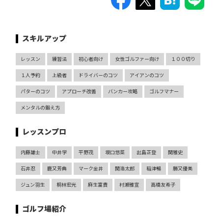
スキルアップ
レッスン
練習法
初心者向け
女性ゴルファー向け
１００切り
１人予約
上級者
ドライバーのコツ
アイアンのコツ
パターのコツ
アプローチ改善
バンカー攻略
ゴルフマナー
メンタルの鍛え方
レッスンプロ
内藤雄士
中井学
平野茂
坂口悠菜
出島正登
関雅史
石井忍
鹿又芳典
マーク金井
関浩太郎
稲津暢
勝又優美
ジュン羽生
桐林宏光
麻生富貴
村瀬雅宣
高橋友希子
ゴルフ場紹介