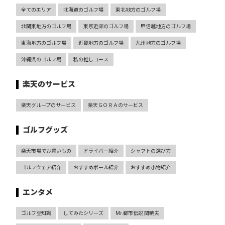
全てのエリア
北海道のゴルフ場
東北地方のゴルフ場
北関東地方のゴルフ場
東京近郊のゴルフ場
甲信越地方のゴルフ場
東海地方のゴルフ場
近畿地方のゴルフ場
九州地方のゴルフ場
沖縄県のゴルフ場
私の推しコース
楽天のサービス
楽天グループのサービス
楽天ＧＯＲＡのサービス
ゴルフグッズ
楽天市場でお買いもの
ドライバー紹介
シャフトの選び方
ゴルフウェア紹介
おすすめボール紹介
おすすめ小物紹介
エンタメ
ゴルフ豆知識
してみたシリーズ
Mr.都市伝説 関暁夫