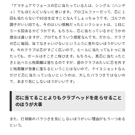
「アマチュアでフェースの芯に当たっている人は、シングル（ハンデ
ィ）でもほとんどいないと思います。プロゴルファーだって、芯に１
回も当たらないで60台を出すことなんてしょっちゅうです。ゴルフの
調子がいい日でも、今のはいい感触だったというショットは、１日に
５～６回あるかどうかです。もちろん、芯に当たっているかどうかの
度合は違いますが、プロでもそういう感覚なんです。だから、クラブ
の芯に毎回、当てなきゃいけないというふうに思わないほうがいいで
す。今のクラブは芯がすごく広いので、ヒールに当たってもトゥに当
たっても、ボールはそこそこ飛びます。もちろん、真芯に当たったと
きと比べたら飛距離は落ちるのですが、昔のクラブみたいに芯を外す
と飛距離が急激に落ちるということはないので、ナイスショットなん
だけど芯に当たっていないというのは、大したバラつきではないの
で、あまり気にしないほうがいいです」
芯に当てることよりもクラブヘッドを走らせること
のほうが大事
また、打球痕のバラつきを気にしないほうがいい理由がもう一つある
という。