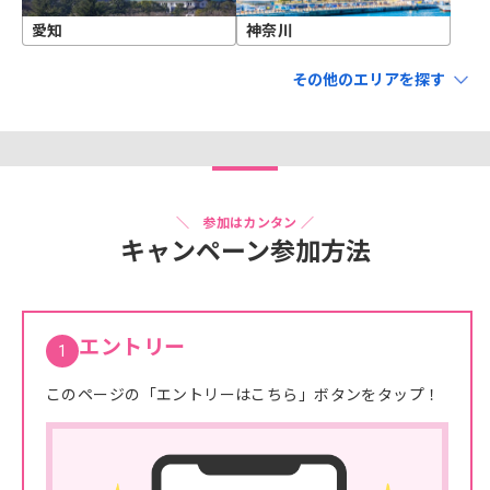
愛知
神奈川
北海道・東北
北海道
青森
岩手
宮城
秋田
山形
福島
関東・甲信越
茨城
栃木
群馬
埼玉
千葉
東京
神奈川
新潟
山梨
長野
静岡
中部・北陸
＼ 参加はカンタン ／
キャンペーン参加方法
岐阜
愛知
三重
富山
石川
福井
近畿
滋賀
京都
大阪
兵庫
奈良
和歌山
エントリー
1
中国・四国
鳥取
島根
岡山
広島
山口
徳島
香川
愛媛
高知
このページの「エントリーはこちら」ボタンをタップ！
九州・沖縄
福岡
佐賀
長崎
熊本
大分
宮崎
鹿児島
沖縄