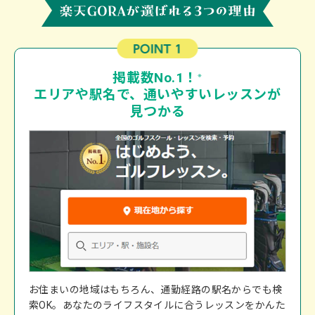
関東・甲信越
茨城
栃木
群馬
埼玉
千葉
東京
神奈川
新潟
山梨
長野
静岡
中部・北陸
岐阜
愛知
三重
富山
石川
福井
掲載数No.1！
※
エリアや駅名で、通いやすいレッスンが
近畿
見つかる
滋賀
京都
大阪
兵庫
奈良
和歌山
中国・四国
鳥取
島根
岡山
広島
山口
徳島
香川
愛媛
高知
九州・沖縄
福岡
佐賀
長崎
熊本
大分
宮崎
鹿児島
沖縄
お住まいの地域はもちろん、通勤経路の駅名からでも検
索OK。あなたのライフスタイルに合うレッスンをかんた