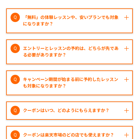
「無料」の体験レッスンや、安いプランでも対象
になりますか？
はい、対象です。楽天GORAに掲載されている全
てのレッスンが対象となりますので、料金に関わ
エントリーとレッスンの予約は、どちらが先であ
らず、まずはお気軽にエントリーください。
る必要がありますか？
どちらが先でも問題ありません。レッスンのご予
約とエントリーの順序に関わらず、キャンペーン
キャンペーン期間が始まる前に予約したレッスン
期間内に「レッスンの受講」と「エントリーの完
も対象になりますか？
了」の両方を行っていただければ対象となりま
す。
はい、対象となります。レッスンの予約をした日
に関わらず、キャンペーン期間内の日程でレッス
クーポンはいつ、どのようにもらえますか？
ンを受講し、エントリーを完了していただければ
対象となります。
レッスン受講が確認された後、後日進呈されま
す。クーポンの正確な進呈予定日や受け取り方法
クーポンは楽天市場のどの店でも使えますか？
については、
キャンペーン詳細
をご確認くださ